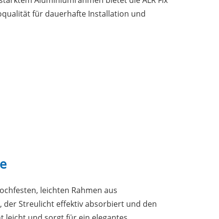
stärktem Aluminiumrahmen bietet die ALR Fix
oqualität für dauerhafte Installation und
le
hochfesten, leichten Rahmen aus
der Streulicht effektiv absorbiert und den
t leicht und sorgt für ein elegantes,