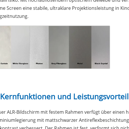
fallrisiko. Mit hochauflösendem optischem Gewebe und ver
me Screen eine stabile, ultraklare Projektionsleistung in Kin
gzeitnutzung.
 Kernfunktionen und Leistungsvortei
ser ALR-Bildschirm mit festem Rahmen verfügt über einen 
miniumlegierung mit mattschwarzer Antireflexbeschichtung, 
dkontrast verbessert. Der Rahmen ist fest, verformt sich nich