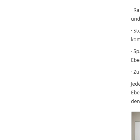
· R
und
· S
kom
· S
Ebe
· Zu
Jed
Ebe
den