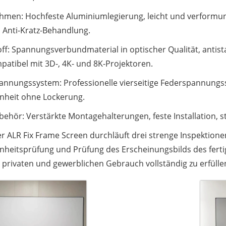
ahmen: Hochfeste Aluminiumlegierung, leicht und verformun
 Anti-Kratz-Behandlung.
toff: Spannungsverbundmaterial in optischer Qualität, antis
patibel mit 3D-, 4K- und 8K-Projektoren.
pannungssystem: Professionelle vierseitige Federspannungsst
nheit ohne Lockerung.
behör: Verstärkte Montagehalterungen, feste Installation, star
er ALR Fix Frame Screen durchläuft drei strenge Inspektion
nheitsprüfung und Prüfung des Erscheinungsbilds des fert
 privaten und gewerblichen Gebrauch vollständig zu erfülle