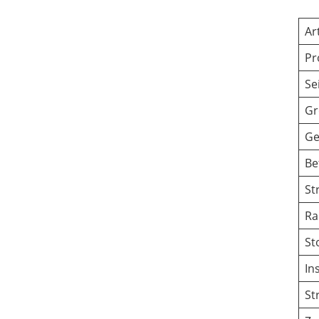
Ar
Pr
Se
Gr
Ge
Be
St
Ra
St
In
St