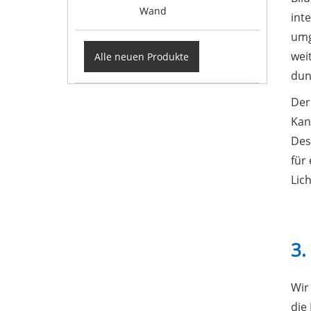
Wand
int
umg
wei
Alle neuen Produkte
dun
Der
Kan
Des
für
Lic
3.
Wir
die