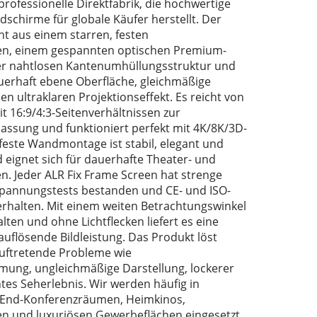
rofessionelle Direktfabrik, die hochwertige
dschirme für globale Käufer herstellt. Der
ht aus einem starren, festen
n, einem gespannten optischen Premium-
r nahtlosen Kantenumhüllungsstruktur und
auerhaft ebene Oberfläche, gleichmäßige
nen ultraklaren Projektionseffekt. Es reicht von
mit 16:9/4:3-Seitenverhältnissen zur
passung und funktioniert perfekt mit 4K/8K/3D-
 feste Wandmontage ist stabil, elegant und
 eignet sich für dauerhafte Theater- und
. Jeder ALR Fix Frame Screen hat strenge
Spannungstests bestanden und CE- und ISO-
 erhalten. Mit einem weiten Betrachtungswinkel
lten und ohne Lichtflecken liefert es eine
auflösende Bildleistung. Das Produkt löst
uftretende Probleme wie
mung, ungleichmäßige Darstellung, lockerer
htes Seherlebnis. Wir werden häufig in
-End-Konferenzräumen, Heimkinos,
en und luxuriösen Gewerbeflächen eingesetzt