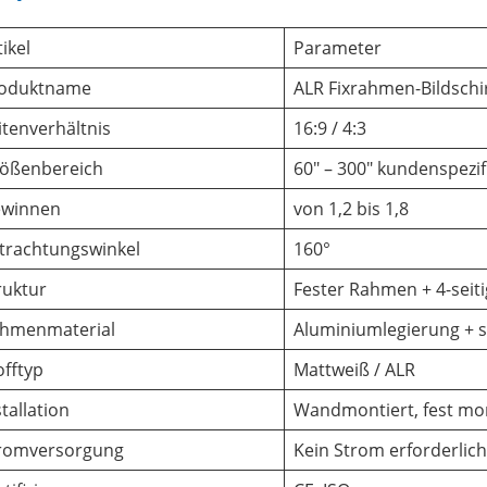
tikel
Parameter
oduktname
ALR Fixrahmen-Bildsch
itenverhältnis
16:9 / 4:3
ößenbereich
60″ – 300″ kundenspezif
winnen
von 1,2 bis 1,8
trachtungswinkel
160°
ruktur
Fester Rahmen + 4-seit
hmenmaterial
Aluminiumlegierung + 
offtyp
Mattweiß / ALR
stallation
Wandmontiert, fest mon
romversorgung
Kein Strom erforderlich