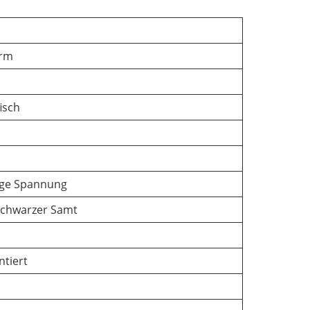
irm
isch
ige Spannung
schwarzer Samt
tiert