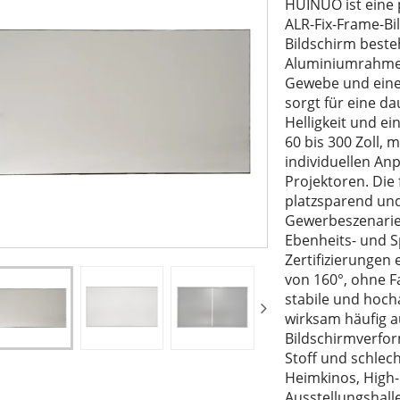
HUINUO ist eine p
ALR-Fix-Frame-Bil
Bildschirm beste
Aluminiumrahme
Gewebe und eine
sorgt für eine d
Helligkeit und ei
60 bis 300 Zoll, 
individuellen An
Projektoren. Die
platzsparend und
Gewerbeszenarien
Ebenheits- und 
Zertifizierungen
von 160°, ohne Fa
stabile und hoch
wirksam häufig a
Bildschirmverfor
Stoff und schlec
Heimkinos, High
Ausstellungshall