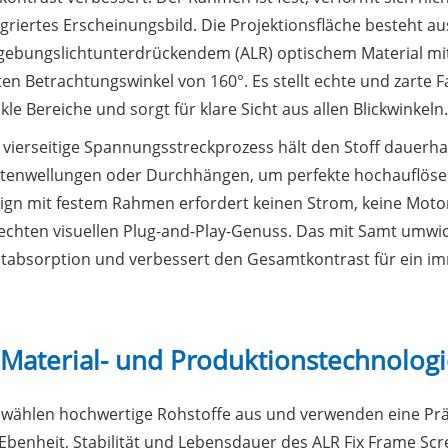
egriertes Erscheinungsbild. Die Projektionsfläche besteht
ebungslichtunterdrückendem (ALR) optischem Material mit
ten Betrachtungswinkel von 160°. Es stellt echte und zarte F
kle Bereiche und sorgt für klare Sicht aus allen Blickwinkeln.
 vierseitige Spannungsstreckprozess hält den Stoff dauerhaft 
tenwellungen oder Durchhängen, um perfekte hochauflösend
ign mit festem Rahmen erfordert keinen Strom, keine Mot
 echten visuellen Plug-and-Play-Genuss. Das mit Samt umwi
htabsorption und verbessert den Gesamtkontrast für ein im
 Material- und Produktionstechnolog
 wählen hochwertige Rohstoffe aus und verwenden eine P
 Ebenheit, Stabilität und Lebensdauer des ALR Fix Frame Scr