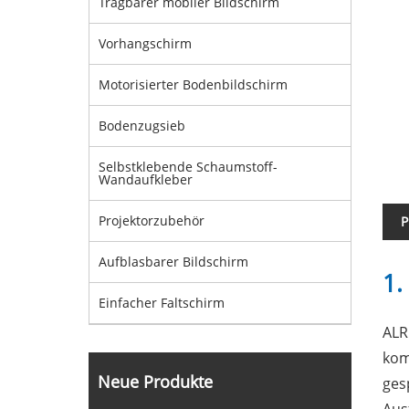
Tragbarer mobiler Bildschirm
Vorhangschirm
Motorisierter Bodenbildschirm
Bodenzugsieb
Selbstklebende Schaumstoff-
Wandaufkleber
Projektorzubehör
P
Aufblasbarer Bildschirm
1.
Einfacher Faltschirm
ALR
kom
Neue Produkte
ges